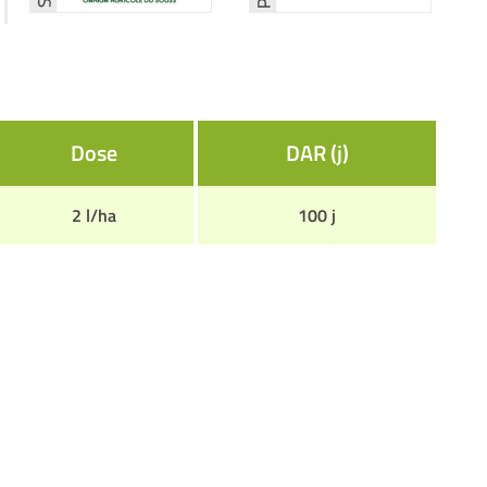
Dose
DAR (j)
2 l/ha
100 j