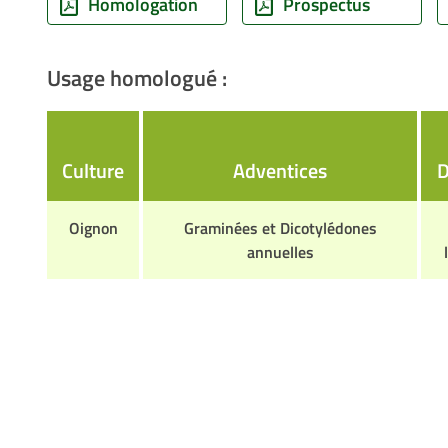
Homologation
Prospectus
Usage homologué :
Culture
Adventices
D
Oignon
Graminées et Dicotylédones
annuelles