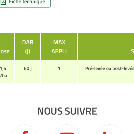
Fiche technique
DAR
MAX
ose
(j)
APPLI
1,5
60 j
1
Pré-levée ou post-levée
l/ha
NOUS SUIVRE