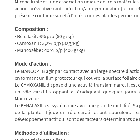
Micène triple est une association unique de trois molécules. I
action préventive (anti-infection/anti-germination) et un e
présence continue sur et à l’intérieur des plantes permet un
Composition :
• Bénalaxil : 6% p/p (60 g/kg)
• Cymoxanil : 3,2% p/p (32g/kg)
• Mancozèbe : 40 % p/p (400 g/kg)
Mode d’action :
Le MANCOZEB agir par contact avec un large spectre d’action
en formant un film protecteur qui couvre la surface foliaire 
Le CYMOXANIL dispose d’une activité translaminaire. Il est cap
un rôle curatif stoppant et éradiquant quelques jours ap
Mancozèbe.
Le BENALAXIL est systémique avec une grande mobilité. Sa p
de la plante. Il joue un rôle curatif et anti-sporulent.I
développement actif qui sont des facteurs déterminants de 
Méthodes d’utilisation :