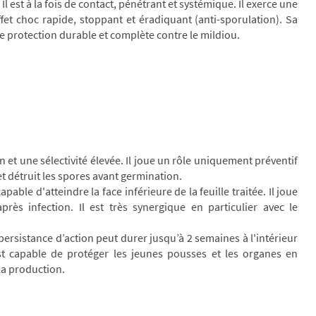
l est à la fois de contact, pénétrant et systémique. Il exerce une
ffet choc rapide, stoppant et éradiquant (anti-sporulation). Sa
e protection durable et complète contre le mildiou.
 et une sélectivité élevée. Il joue un rôle uniquement préventif
et détruit les spores avant germination.
able d'atteindre la face inférieure de la feuille traitée. Il joue
rès infection. Il est très synergique en particulier avec le
ersistance d’action peut durer jusqu’à 2 semaines à l'intérieur
l est capable de protéger les jeunes pousses et les organes en
la production.