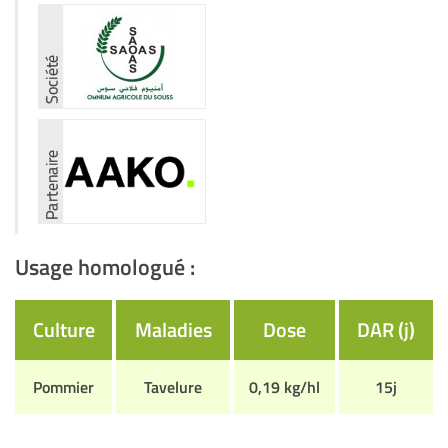
Usage homologué :
Culture
Maladies
Dose
DAR (j)
Pommier
Tavelure
0,19 kg/hl
15j