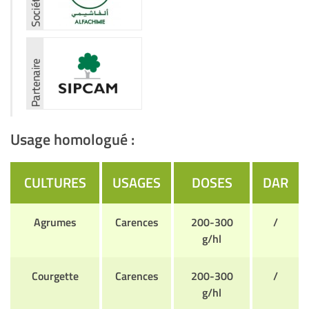
Usage homologué :
CULTURES
USAGES
DOSES
DAR
Agrumes
Carences
200-300
/
g/hl
Courgette
Carences
200-300
/
g/hl