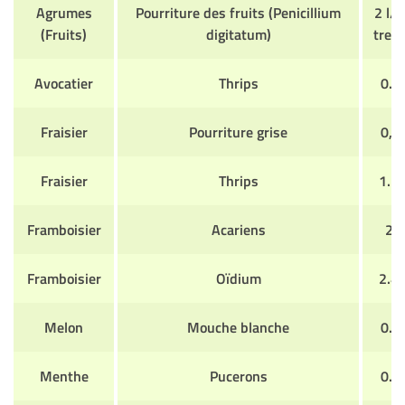
Agrumes
Pourriture des fruits (Penicillium
2 l/h
(Fruits)
digitatum)
trem
Avocatier
Thrips
0.8 
Fraisier
Pourriture grise
0,4 
Fraisier
Thrips
1.2 
Framboisier
Acariens
2 l
Framboisier
Oïdium
2.4 
Melon
Mouche blanche
0.4 
Menthe
Pucerons
0.4 