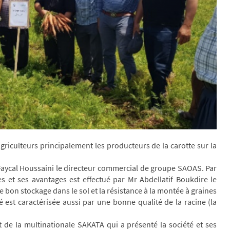
griculteurs principalement les producteurs de la carotte sur la
Faycal Houssaini le directeur commercial de groupe SAOAS. Par
ues et ses avantages est effectué par Mr Abdellatif Boukdire le
on stockage dans le sol et la résistance à la montée à graines
é est caractérisée aussi par une bonne qualité de la racine (la
t de la multinationale SAKATA qui a présenté la société et ses