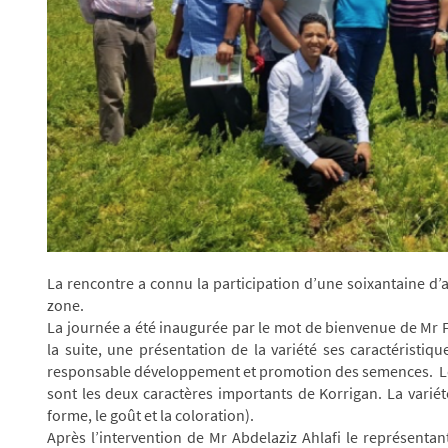
La rencontre a connu la participation d’une soixantaine d’a
zone.
La journée a été inaugurée par le mot de bienvenue de Mr 
la suite, une présentation de la variété ses caractéristiq
responsable développement et promotion des semences. Le b
sont les deux caractères importants de Korrigan. La variét
forme, le goût et la coloration).
Après l’intervention de Mr Abdelaziz Ahlafi le représentan