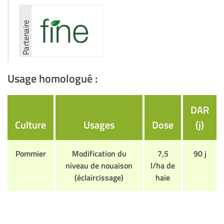
Usage homologué :
DAR
Culture
Usages
Dose
(j)
Pommier
Modification du
7,5
90 j
niveau de nouaison
l/ha de
(éclaircissage)
haie