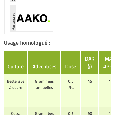
Usage homologué :
DAR
MAX
Culture
Adventices
Dose
(j)
APPL
Betterave
Graminées
0,5
45
1
à sucre
annuelles
l/ha
Colza
Graminées
0,5
90
1